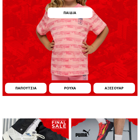
ΠΑΙΔΙA
ΠΑΠΟYΤΣΙΑ
ΡΟYΧΑ
ΑΞΕΣΟΥAΡ