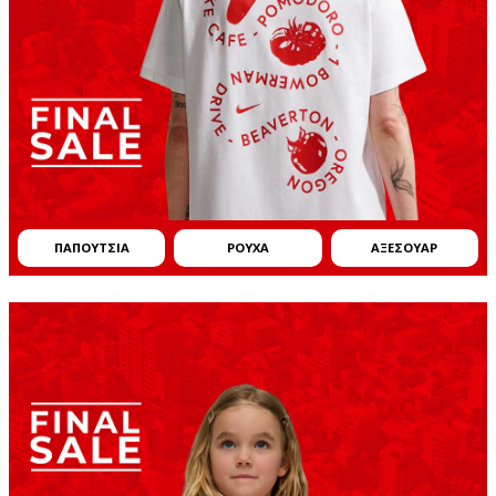
ΠΑΠΟYΤΣΙΑ
ΡΟYΧΑ
ΑΞΕΣΟΥAΡ