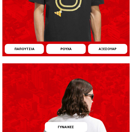
ΠΑΠΟYΤΣΙΑ
ΡΟYΧΑ
ΑΞΕΣΟΥAΡ
ΓΥΝΑIΚΕΣ